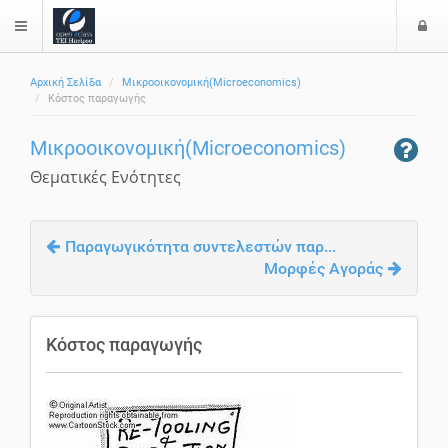
Ε
$langMenu
Αρχική Σελίδα
Μικροοικονομική(Microeconomics)
Κόστος παραγωγής
Μικροοικονομική(Microeconomics)
Θεματικές Ενότητες
Παραγωγικότητα συντελεστών παρ...
Μορφές Αγοράς
Κόστος παραγωγής