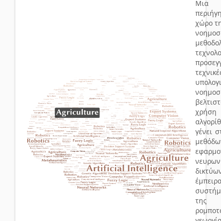
Μια 
περιή
χώρο τ
νοημοσ
μεθοδο
τεχνολο
προσεγγ
τεχνικέ
υπολογ
νοημο
βελτιστ
χρήση 
αλγορίθ
γένει 
μεθόδω
εφαρμ
νευρων
δικτ
έμπειρ
συστήμ
της
ρομποτ
γεωργ