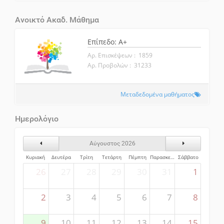
Ανοικτό Ακαδ. Μάθημα
Επίπεδο: A+
Αρ. Επισκέψεων : 1859
Αρ. Προβολών : 31233
Μεταδεδομένα μαθήματος
Ημερολόγιο
Προηγούμενος Μήνας
Επόμενος Μήν
Αύγουστος 2026
Κυριακή
Δευτέρα
Τρίτη
Τετάρτη
Πέμπτη
Παρασκευή
Σάββατο
26
27
28
29
30
31
1
2
3
4
5
6
7
8
9
10
11
12
13
14
15