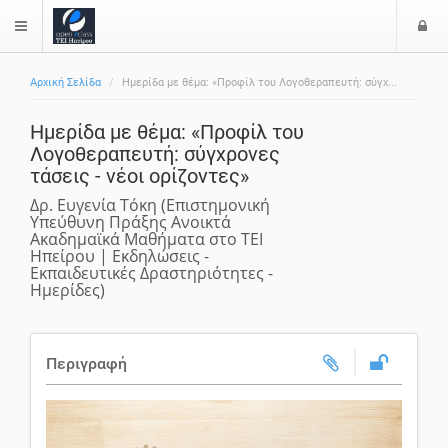
Ε
$langMenu
Αρχική Σελίδα
Ημερίδα με θέμα: «Προφίλ του Λογοθεραπευτή: σύγχ...
Ημερίδα με θέμα: «Προφίλ του
Λογοθεραπευτή: σύγχρονες
τάσεις - νέοι ορίζοντες»
Δρ. Ευγενία Τόκη (Επιστημονική
Υπεύθυνη Πράξης Ανοικτά
Ακαδημαϊκά Μαθήματα στο ΤΕΙ
Ηπείρου | Εκδηλώσεις -
Εκπαιδευτικές Δραστηριότητες -
Ημερίδες)
Περιγραφή