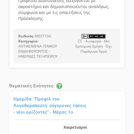
Γραφείου Διασύνδεσης διεξάγονται με
ακροατήριο και δημοσιοποιούνται αναλόγως,
σύμφωνα και με τις απαιτήσεις της
Πρόσκλησης.
Κωδικός:
MEET104
Κατηγορία:
CC - Αναφορά - Μη
ΑΝΤΙΚΕΙΜΕΝΑ ΓΕΝΙΚΟΥ
Εμπορική Χρήση - Όχι
ΕΝΔΙΑΦΕΡΟΝΤΟΣ -
Παράγωγα Έργα
ΗΜΕΡΙΔΕΣ ΤΕΙ ΗΠΕΙΡΟΥ
Θεματικές Ενότητες
Ημερίδα: "Προφίλ του
Λογοθεραπευτή: σύγχρονες τάσεις
- νέοι ορίζοντες" - Μέρος 1ο
Χαιρετισμοί