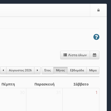
Είσο
Λίστα όλων
Αύγουστος 2026
Έτος
Μήνας
Eβδομάδα
Μέρα
Πέμπτη
Παρασκευή
Σάββατο
30
31
1