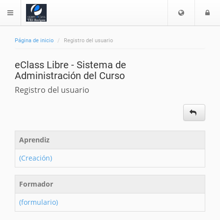
Escoger
I
$langMenu
idioma
s
Página de inicio
Registro del usuario
eClass Libre - Sistema de
Administración del Curso
Registro del usuario
Aprendiz
(Creación)
Formador
(formulario)